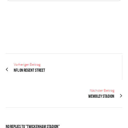
Vorheriger Beitrag
NFL on Regent Street
Nächster Beitrag
Wembley Stadion
No Replies to "Twickenham Stadion"