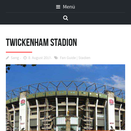
Menü
Twickenham Stadion
Sang
8. August 2017
Fan Guide
|
Stadien