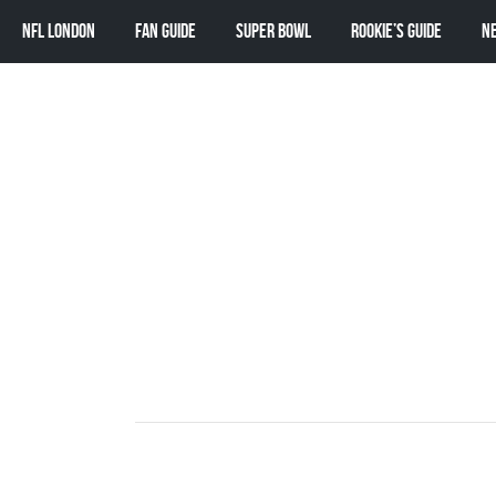
NFL London
Fan Guide
Super Bowl
Rookie’s Guide
N