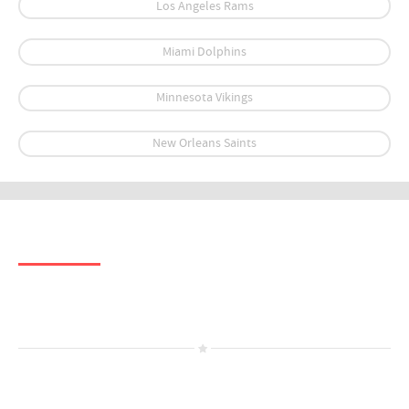
Los Angeles Rams
Miami Dolphins
Minnesota Vikings
New Orleans Saints
Facebook
Facebook page plugin loading...
Social Links