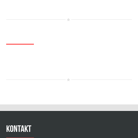
Did You Know
26,04
Durchschnittsalter
Kontakt