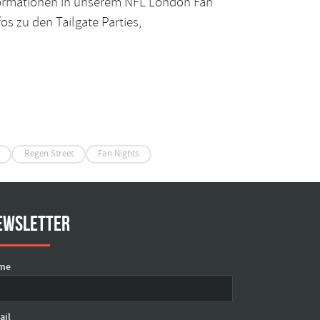
Informationen in unserem
NFL London Fan
fos zu den
Tailgate Parties
,
Regen Street
Fan Nights
ewsletter
me
ail