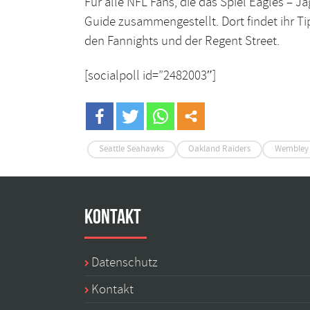
Für alle NFL Fans, die das Spiel Eagles – J
Guide
zusammengestellt. Dort findet ihr T
den
Fannights
und der
Regent Street
.
[socialpoll id=”2482003″]
Seattle Seahawks
Oakland Raiders
Wembley 
Kontakt
Datenschutz
Kontakt