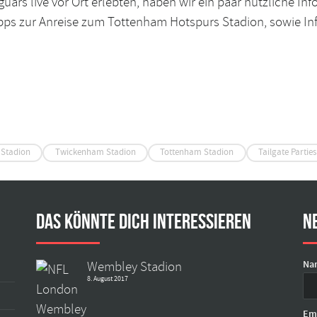
aguars live vor Ort erlebten, haben wir ein paar nützliche 
ipps zur Anreise zum Tottenham Hotspurs Stadion, sowie In
Stadion
Twickenham Stadion
Tottenham Stadion
Tailgate Parties
Das könnte dich interessieren
N
Na
Wembley Stadion
8. August 2017
Em